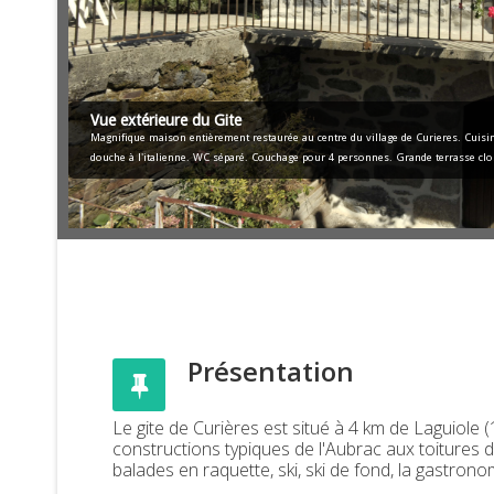
Vue extérieure du Gite
Magnifique maison entièrement restaurée au centre du village de Curieres. Cuisine
douche à l'italienne. WC séparé. Couchage pour 4 personnes. Grande terrasse clo
Présentation
Le gite de Curières est situé à 4 km de Laguiole (
constructions typiques de l'Aubrac aux toitures d
balades en raquette, ski, ski de fond, la gastrono