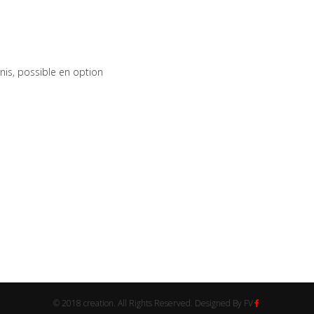
rnis, possible en option
© 2018 creation. All Rights Reserved. Designed By FV