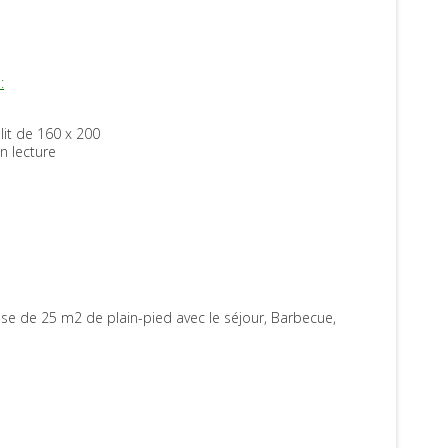
:
Coin lecture
lit de 160 x 200
Coin lecture
n lecture
Chambre n°2
Avec deux lits en 90 cm
se de 25 m2 de plain-pied avec le séjour, Barbecue,
Coin salon