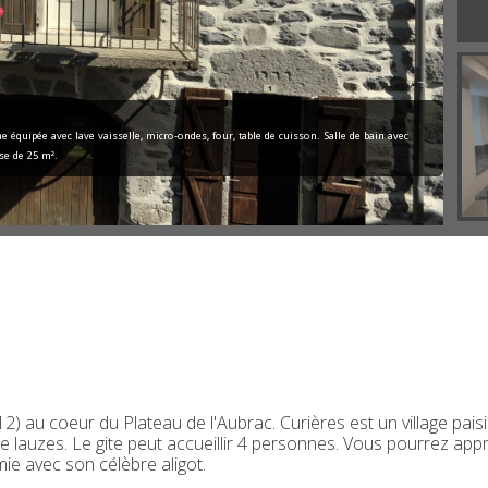
 équipée avec lave vaisselle, micro-ondes, four, table de cuisson. Salle de bain avec
se de 25 m².
12) au coeur du Plateau de l'Aubrac. Curières est un village pais
e lauzes. Le gite peut accueillir 4 personnes. Vous pourrez appr
mie avec son célèbre aligot.