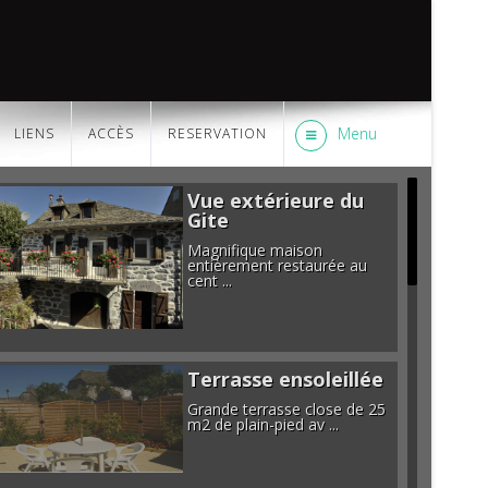
Menu
LIENS
ACCÈS
RESERVATION
Vue extérieure du
Gite
Magnifique maison
entièrement restaurée au
cent ...
Terrasse ensoleillée
Grande terrasse close de 25
m2 de plain-pied av ...