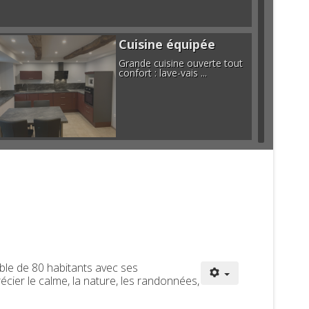
Cuisine équipée
Grande cuisine ouverte tout
confort : lave-vais ...
Salle de bain
Avec sa douche à l'Italienne
ible de 80 habitants avec ses
Grande chambre
écier le calme, la nature, les randonnées,
Avec son grand lit en 160 cm
et son coin lectur ...